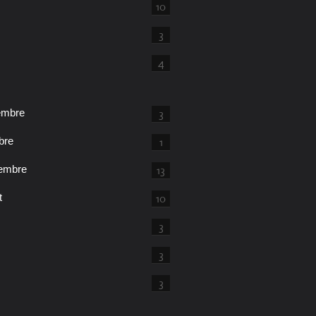
10
3
4
embre
3
bre
1
embre
13
t
10
3
3
3