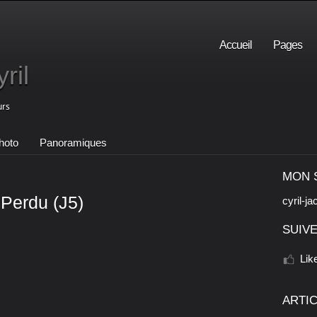
Accueil
Pages
ril
urs
hoto
Panoramiques
MON 
 Perdu (J5)
cyril-ja
SUIVE
Lik
ARTI