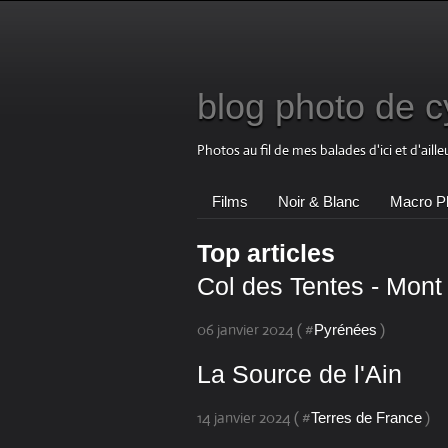
blog photo de cy
Photos au fil de mes balades d'ici et d'aille
Films
Noir & Blanc
Macro P
Top articles
Col des Tentes - Mont
06 janvier 2024 ( #
)
Pyrénées
La Source de l'Ain
14 janvier 2024 ( #
)
Terres de France