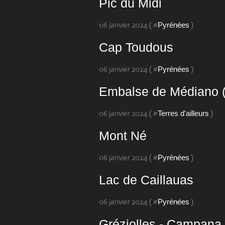
Pic du Midi
06 janvier 2024 ( #
)
Pyrénées
Cap Toudous
06 janvier 2024 ( #
)
Pyrénées
Embalse de Médiano 
06 janvier 2024 ( #
)
Terres d'ailleurs
Mont Né
06 janvier 2024 ( #
)
Pyrénées
Lac de Caillauas
06 janvier 2024 ( #
)
Pyrénées
Gréziolles - Campana