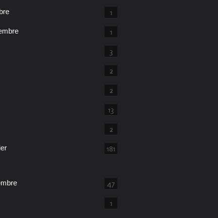
bre
1
embre
1
3
2
2
13
2
ier
181
embre
47
1