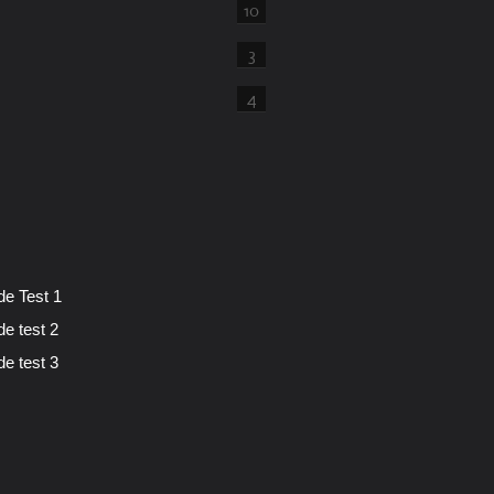
10
3
4
de Test 1
de test 2
de test 3