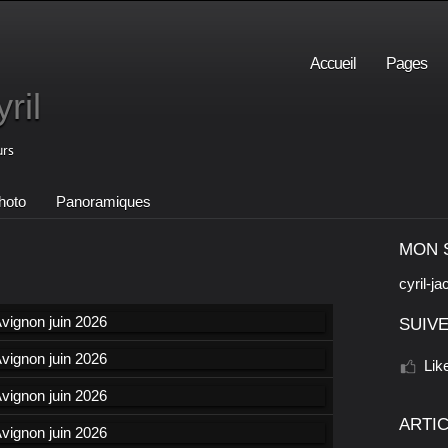
Accueil
Pages
ril
urs
hoto
Panoramiques
MON 
cyril-ja
SUIVE
Lik
ARTI