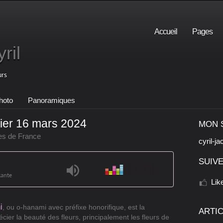
Accueil
Pages
ril
urs
hoto
Panoramiques
rier 16 mars 2024
MON 
es de France
cyril-ja
SUIVE
xante
Lik
i
, ou o-hanami avec préfixe honorifique, est la
ARTI
cier la beauté des fleurs, principalement les fleurs de