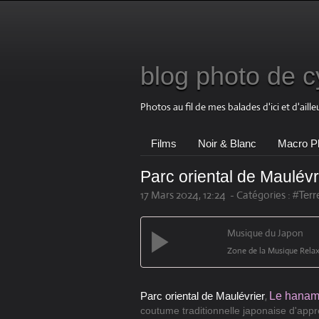
blog photo de cy
Photos au fil de mes balades d'ici et d'aille
Films
Noir & Blanc
Macro P
Parc oriental de Maulév
17 Mars 2024, 12:24
-
Catégories :
#Terr
Musique du Japon
Zone de la Musique Rela
,
Parc oriental de Maulévrier
Le hanam
coutume traditionnelle japonaise d'appré