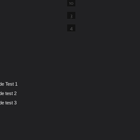
10
3
4
de Test 1
de test 2
de test 3