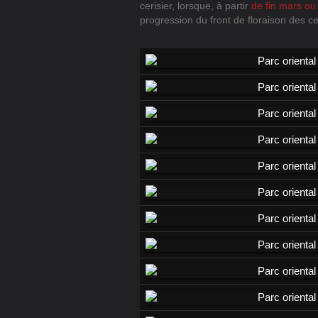
cerisier, lorsque, à partir
de fin mars ou 
progression du front de floraison des ce