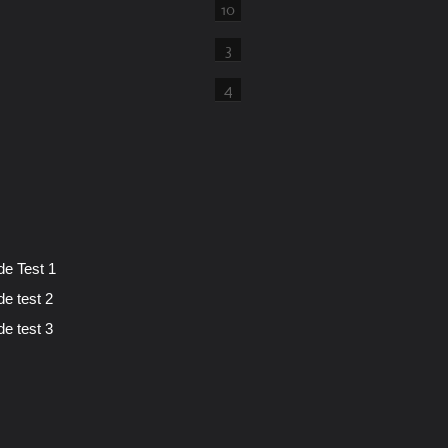
10
3
4
de Test 1
de test 2
de test 3