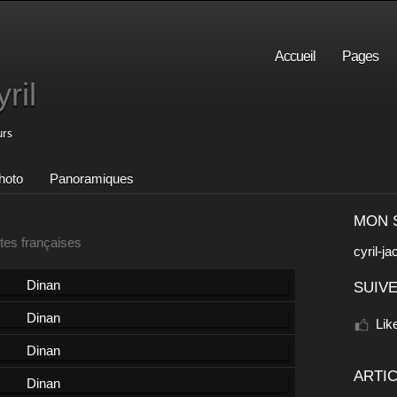
Accueil
Pages
ril
urs
hoto
Panoramiques
MON 
tes françaises
cyril-ja
SUIVE
Lik
ARTI